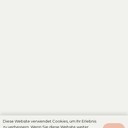
Diese Website verwendet Cookies, um Ihr Erlebnis
Wohnen im Tiny House
zu verbessern. Wenn Sie diese Website weiter